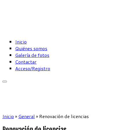
Saltar
al
contenido
Inicio
Quiénes somos
Galería de fotos
Contactar
Acceso/Registro
Inicio
»
General
»
Renovación de licencias
Renovación de licencias