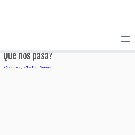
Saltar
al
Inicio
»
General
»
Qué nos pasa?
contenido
Qué nos pasa?
20 febrero, 2020
en
General